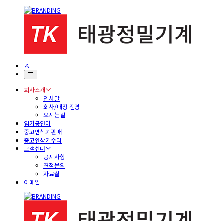
회사소개
인사말
회사/매장 전경
오시는길
임가공연마
중고연삭기판매
중고연삭기수리
고객센터
공지사항
견적문의
자료실
이메일